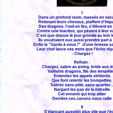
I
Dans un profond ravin, massés en es
Retenant leurs chevaux, piaffant d'imp
Des dragons, l'oeil en feu, s'élèvent en
Contre une inaction, qui pèsent à leur v
C'est que depuis le jour gronde au loin 
Ils voudraient eux aussi prendre part à l
Enfin le "Garde à vous !" d'une ivresse 
Leur chef lance ces mots que l'écho rép
- Chargez !
Refrain :
Chargez, sabre au poing, bride aux d
Vaillants dragons, fils des tempête
Entendez les appels stridents
Que font retentir les trompettes.
Sabrez sans pitié, sans quartier..
Nargant les pas de la mitraille
Cet ennemi qui trop altier
Derrière ces canons nous raille
II
S'élançant aussitôt plus vite que l'éc