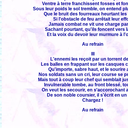
Ventre à terre franchissent fosses et fo
Sous leur poids le sol tremble, on entend plu
Que le bruit des fourreaux heurtant les 
Si l'obstacle de feu arrêtait leur eff
Jamais combat ne vit une charge par
Sachant pourtant, qu'ils foncent vers 
Et la voix du devoir leur murmure à l'o
Au refrain
III
L'ennemi les reçoit par un torrent de
Les balles en frappant sur les casques c
Qu'importe, sabre haut, et le sourire
Nos soldats sans un cri, leur course se pr
Mais tout à coup leur chef qui semblait ju
Invulnerable tombe, au front blessé, to
On veut les secourir, en s'accorochant
De son noble coursier, il s'écrit en un 
Chargez !
Au refrain