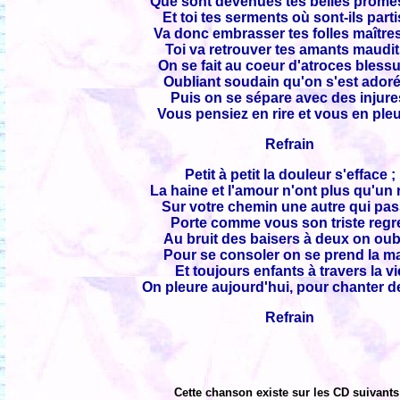
Que sont devenues tes belles prom
Et toi tes serments où sont-ils parti
Va donc embrasser tes folles maître
Toi va retrouver tes amants maudit
On se fait au coeur d'atroces bless
Oubliant soudain qu'on s'est adoré
Puis on se sépare avec des injure
Vous pensiez en rire et vous en ple
Refrain
Petit à petit la douleur s'efface ;
La haine et l'amour n'ont plus qu'un r
Sur votre chemin une autre qui pas
Porte comme vous son triste regr
Au bruit des baisers à deux on oub
Pour se consoler on se prend la m
Et toujours enfants à travers la vi
On pleure aujourd'hui, pour chanter 
Refrain
Cette chanson existe sur les CD suivants