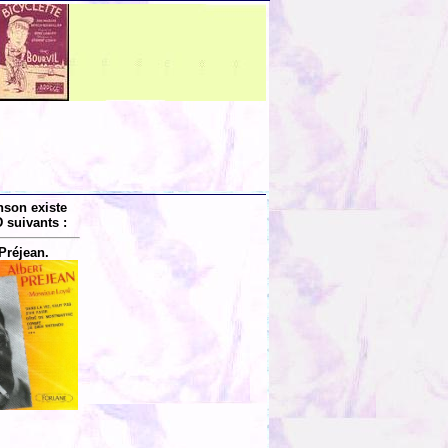
nson existe
 suivants :
Préjean.