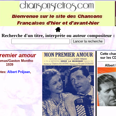
Recherche d'un titre, interprète ou auteur compositeur :
Cette cha
remier amour
sur les CD
umas/Gaston Montho
1939
Albert 
ètes:
Albert Préjean
,