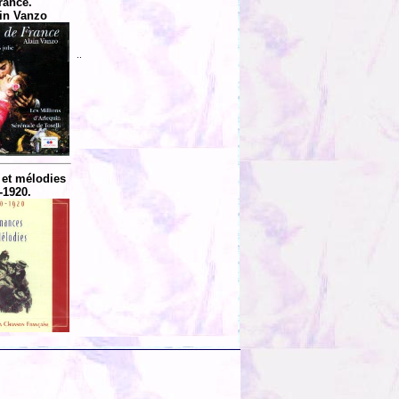
rance.
in Vanzo
..
et mélodies
-1920.