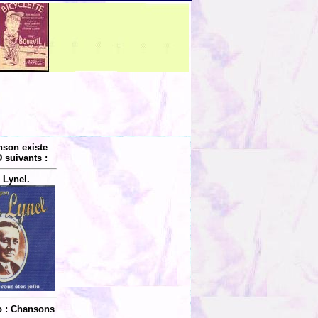
nson existe
 suivants :
 Lynel.
o : Chansons