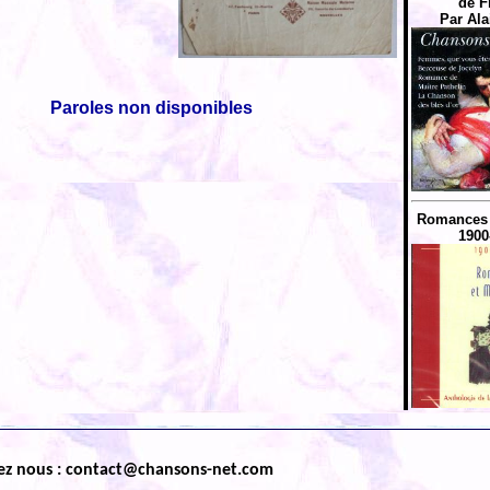
de F
Par Ala
Paroles non disponibles
Romances 
1900
ez nous : contact@chansons-net.com