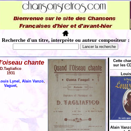
Recherche d'un titre, interprète ou auteur compositeur :
Cette cha
'oiseau chante
sur les CD
D.Tagliafico
1931
Louis
Louis Lynel
,
Alain Vanzo
,
Vaguet
,
Alain Vanz