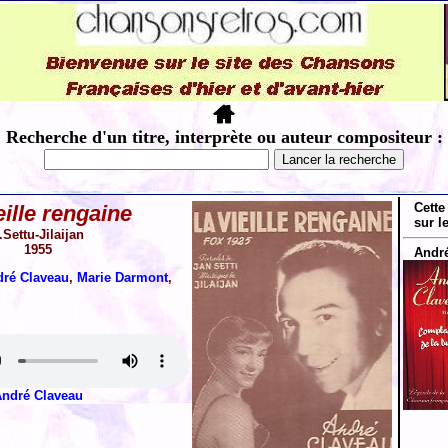
Recherche d'un titre, interprète ou auteur compositeur :
Cette
eille rengaine
sur l
.Settu-Jilaijan
1955
André
ré Claveau
,
Marie Darmont
,
ndré Claveau