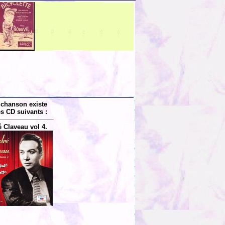
 chanson existe
es CD suivants :
 Claveau vol 4.