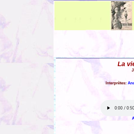
La vi
J
Interprètes:
And
A