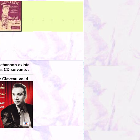
 chanson existe
es CD suivants :
 Claveau vol 4.