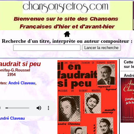
Recherche d'un titre, interprète ou auteur compositeur :
Cette
faudrait si peu
sur l
onifay-G.Roussel
1954
André
ètes:
André Claveau
,
ndré Claveau