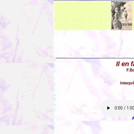
Il en 
F.B
Interpr
A