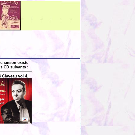
 chanson existe
es CD suivants :
 Claveau vol 4.