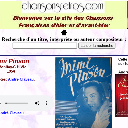
Recherche d'un titre, interprète ou auteur compositeur :
Cette
mi Pinson
sur l
Bonifay-C.H.Vic
1954
André
ètes:
André Claveau
,
ndré Claveau