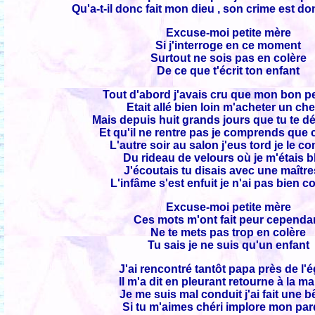
Qu'a-t-il donc fait mon dieu , son crime est d
Excuse-moi petite mère
Si j'interroge en ce moment
Surtout ne sois pas en colère
De ce que t'écrit ton enfant
Tout d'abord j'avais cru que mon bon pe
Etait allé bien loin m'acheter un ch
Mais depuis huit grands jours que tu te 
Et qu'il ne rentre pas je comprends que 
L'autre soir au salon j'eus tord je le c
Du rideau de velours où je m'étais bl
J'écoutais tu disais avec une maîtr
L'infâme s'est enfuit je n'ai pas bien 
Excuse-moi petite mère
Ces mots m'ont fait peur cependa
Ne te mets pas trop en colère
Tu sais je ne suis qu'un enfant
J'ai rencontré tantôt papa près de l'é
Il m'a dit en pleurant retourne à la m
Je me suis mal conduit j'ai fait une b
Si tu m'aimes chéri implore mon pa