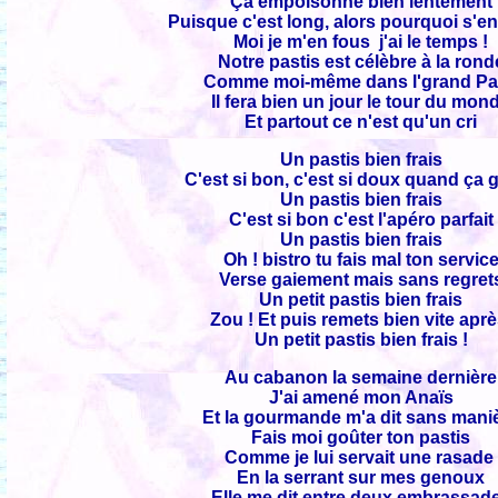
Ça empoisonne bien lentement
Puisque c'est long, alors pourquoi s'en 
Moi je m'en fous j'ai le temps !
Notre pastis est célèbre à la rond
Comme moi-même dans l'grand Pa
Il fera bien un jour le tour du mon
Et partout ce n'est qu'un cri
Un pastis bien frais
C'est si bon, c'est si doux quand ça g
Un pastis bien frais
C'est si bon c'est l'apéro parfait
Un pastis bien frais
Oh ! bistro tu fais mal ton servic
Verse gaiement mais sans regret
Un petit pastis bien frais
Zou ! Et puis remets bien vite apr
Un petit pastis bien frais !
Au cabanon la semaine dernière
J'ai amené mon Anaïs
Et la gourmande m'a dit sans mani
Fais moi goûter ton pastis
Comme je lui servait une rasade
En la serrant sur mes genoux
Elle me dit entre deux embrassad