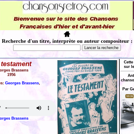
Recherche d'un titre, interprète ou auteur compositeur :
Cette
 testament
sur l
orges Brassens
1956
Ant
chanso
es:
Georges Brassens
,
Par G
orges Brassens