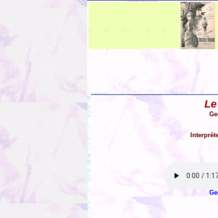
Le
Ge
Interprèt
Ge