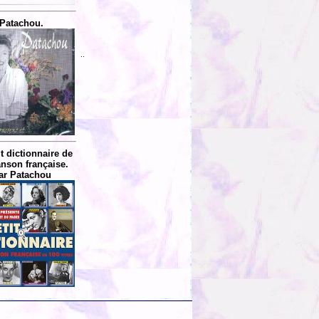
Patachou.
..
it dictionnaire de
anson française.
ar Patachou