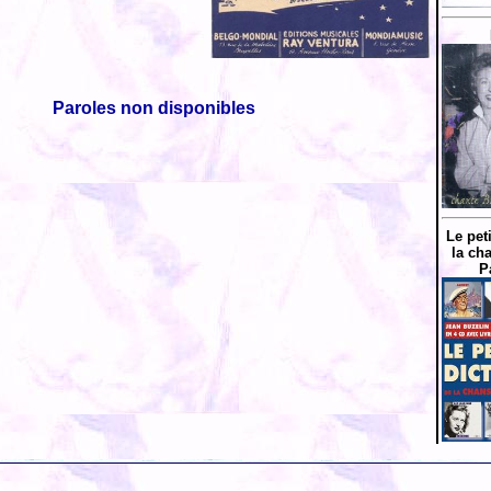
Paroles non disponibles
Le pet
la ch
P