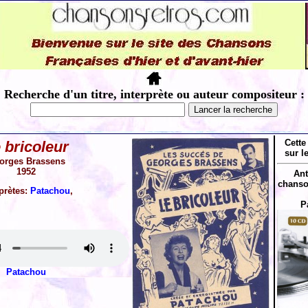
Recherche d'un titre, interprète ou auteur compositeur :
Cette
 bricoleur
sur l
orges Brassens
1952
Ant
chanso
rprètes:
Patachou
,
P
Patachou