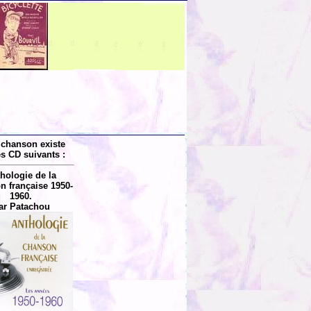
 chanson existe
es CD suivants :
hologie de la
n française 1950-
1960.
ar Patachou