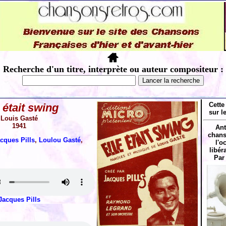
Recherche d'un titre, interprète ou auteur compositeur :
Cette
 était swing
sur l
Louis Gasté
1941
Ant
chans
cques Pills
,
Loulou Gasté
,
l'o
libér
Par
Jacques Pills