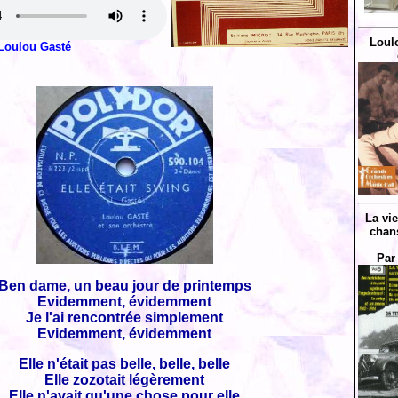
Loul
Loulou Gasté
La vi
chan
Par
Ben dame, un beau jour de printemps
Evidemment, évidemment
Je l'ai rencontrée simplement
Evidemment, évidemment
Elle n'était pas belle, belle, belle
Elle zozotait légèrement
Elle n'avait qu'une chose pour elle