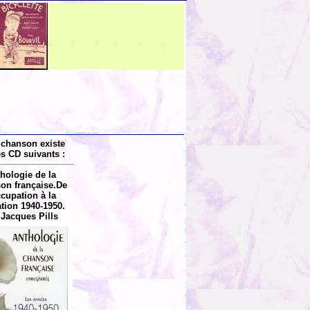
 chanson existe
es CD suivants :
hologie de la
on française.De
ccupation à la
ation 1940-1950.
 Jacques Pills