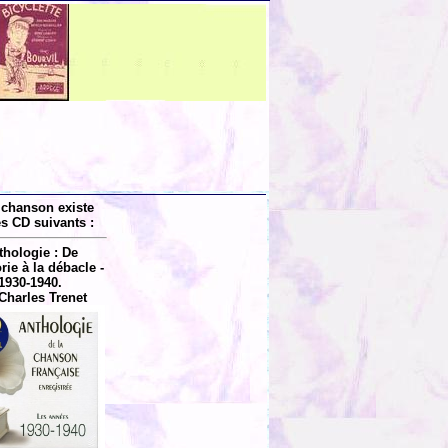
 chanson existe
es CD suivants :
thologie : De
rie à la débacle -
1930-1940.
Charles Trenet