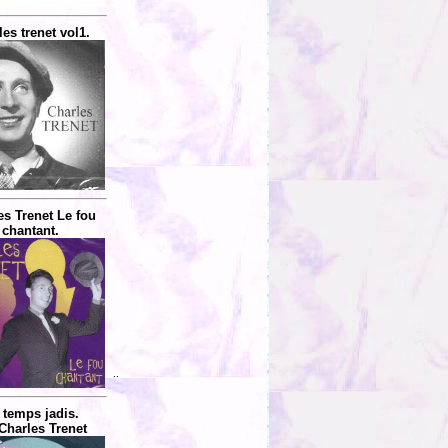
es trenet vol1.
es Trenet Le fou
chantant.
..
 temps jadis.
Charles Trenet