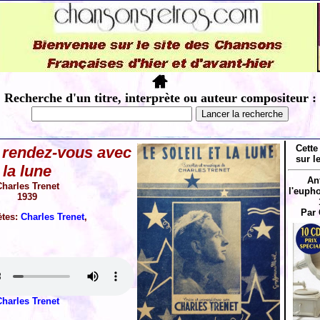
Recherche d'un titre, interprète ou auteur compositeur :
Cette
a rendez-vous avec
sur l
la lune
An
harles Trenet
l'eupho
1939
Par 
ètes:
Charles Trenet
,
harles Trenet