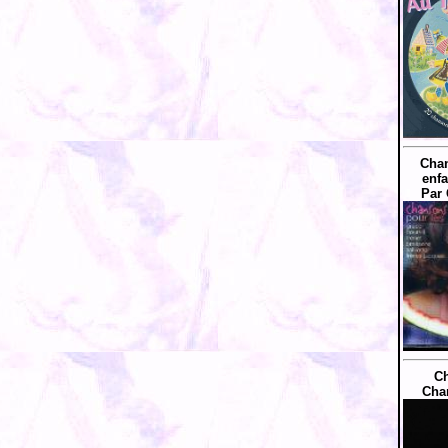
Chan
enfa
Par 
Ch
Cha