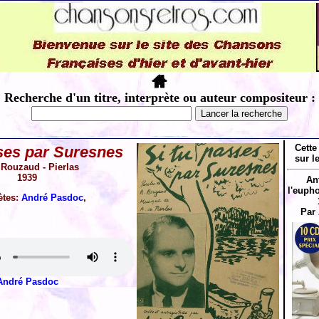
Recherche d'un titre, interprète ou auteur compositeur :
Cette
sses par Suresnes
sur l
Rouzaud - Pierlas
1939
An
l'eupho
ètes:
André Pasdoc
,
Par
André Pasdoc