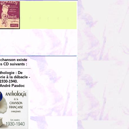
 chanson existe
es CD suivants :
thologie : De
rie à la débacle -
1930-1940.
 André Pasdoc