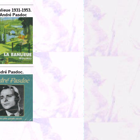
lieue 1931-1953.
 André Pasdoc
..
dré Pasdoc.