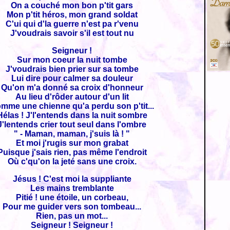
On a couché mon bon p'tit gars
Mon p'tit héros, mon grand soldat
C'ui qui d'la guerre n'est pa r'venu
J'voudrais savoir s'il est tout nu
Seigneur !
Sur mon coeur la nuit tombe
J'voudrais bien prier sur sa tombe
Lui dire pour calmer sa douleur
Qu'on m'a donné sa croix d'honneur
Au lieu d'rôder autour d'un lit
mme une chienne qu'a perdu son p'tit...
Hélas ! J'l'entends dans la nuit sombre
J'lentends crier tout seul dans l'ombre
" - Maman, maman, j'suis là ! "
Et moi j'rugis sur mon grabat
Puisque j'sais rien, pas même l'endroit
Où c'qu'on la jeté sans une croix.
Jésus ! C'est moi la suppliante
Les mains tremblante
Pitié ! une étoile, un corbeau,
Pour me guider vers son tombeau...
Rien, pas un mot...
Seigneur ! Seigneur !