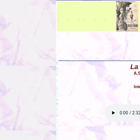
La
A.S
Int