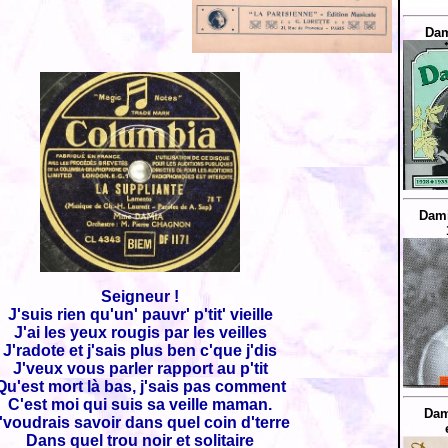
Dam
Dami
Seigneur !
J'suis rien qu'un' pauvr' p'tit' vieille
J'ai les yeux rougis par les veilles
J'radote et j'sais plus ben c'que j'dis
J'veux vous parler rapport au p'tit
Qu'est mort là bas, j'sais pas comment
C'est moi qui suis sa veille maman.
Dam
'voudrais savoir dans quel coin d'terre
Dans quel trou noir et solitaire