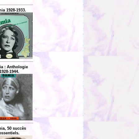
ia 1928-1933.
a : Anthologie
1928-1944.
..
ia, 50 succès
essentiels.