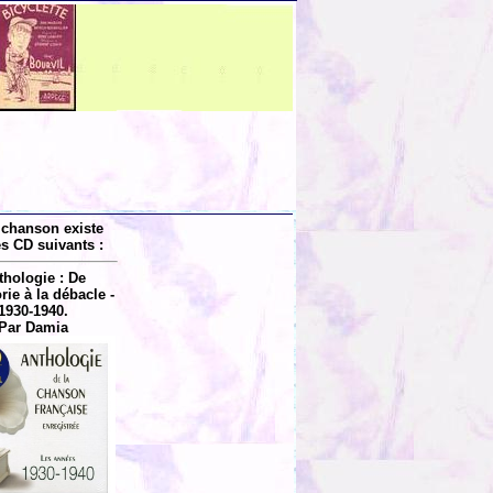
 chanson existe
es CD suivants :
thologie : De
rie à la débacle -
1930-1940.
Par Damia