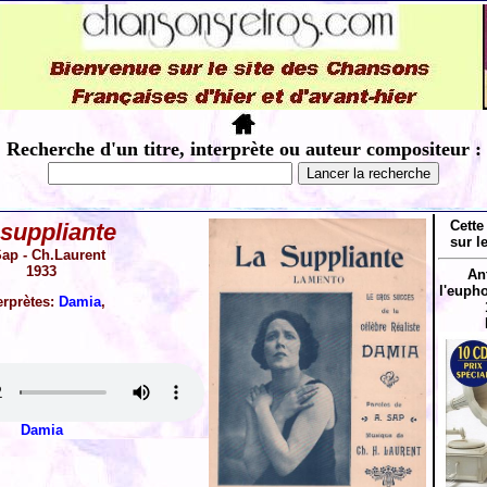
Recherche d'un titre, interprète ou auteur compositeur :
Cette
 suppliante
sur l
ap - Ch.Laurent
1933
An
l'eupho
erprètes:
Damia
,
Damia