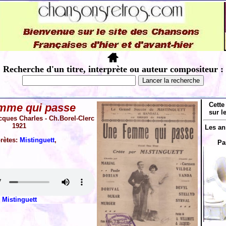
Recherche d'un titre, interprète ou auteur compositeur :
Cette
mme qui passe
sur l
cques Charles - Ch.Borel-Clerc
1921
Les an
prètes:
Mistinguett
,
Pa
Mistinguett