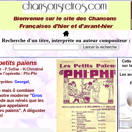
Recherche d'un titre, interprète ou auteur compositeur :
Cette
petits paiens
sur l
 - F.Sollar - H.Christiné
e l'opérette : Phi-Phi
Les an
rprètes:
Georgel
,
P
e mais ô combien
notre moderne "
Gros
ode aux nénés que les
que appelaient
es païens". A déguster
n!