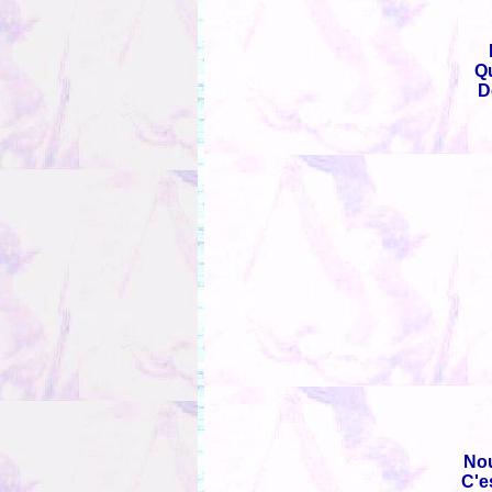
Qu
D
Nou
C'e