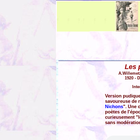
Les 
A.Willemetz
1920 - D
Inte
Version pudiqu
savoureuse de 
Nichons
". Une 
poètes de l'épo
curieusement "l
sans modératio