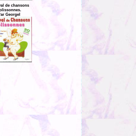
val de chansons
olissonnes.
ar Georgel