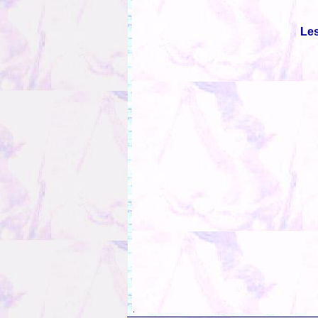
Les
.