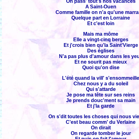
On pass' tout's nos vacances
A Saint-Ouen
Comme famille on n'a qu'une marra
Quelque part en Lorraine
Et c'est loin
Mais ma môme
Elle a vingt-cinq berges
Et j'crois bien qu'la Saint'Vierge
Des églises
N'a pas plus d'amour dans les ye
Et ne sourit pas mieux
Quoi qu'on dise
L'été quand la vill' s'ensommeill
Chez nous y a du soleil
Qui s'attarde
Je pose ma tête sur ses reins
Je prends douc'ment sa main
Et j'la garde
On s'dit toutes les choses qui nous vi
C'est beau comm' du Verlaine
On dirait
On regarde tomber le jour
Et puis on fait l'amour