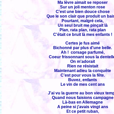
Ma lèvre aimait se reposer
Sur un joli menton rose
C'est une bien douce chose
Que le son clair que produit un bai
Pourtant, malgré cela,
Un seul bruit me pinçait là
Plan, rata plan, rata plan
C'était ce bruit là mes enfants !
Certes je fus aimé
Bichonné par plus d'une belle.
Ah ! corsage parfumé,
Coeur frissonnant sous la dentel
On m'adorait
Rien ne résistait
Maintenant adieu la conquête
C'est pour vous la fête.
Buvez, enfants
Le vin de mes cent ans
J'ai vu la guerre au bon vieux tem
Quand nous faisions campagne
Là-bas en Allemagne
A peine si j'avais vingt ans
Et ce petit ruban,