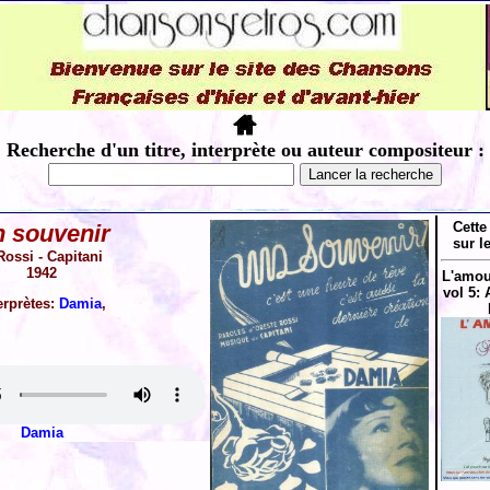
Recherche d'un titre, interprète ou auteur compositeur :
Cette
 souvenir
sur l
Rossi - Capitani
1942
L'amou
vol 5:
erprètes:
Damia
,
Damia