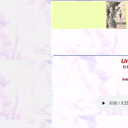
Un
O.
Int