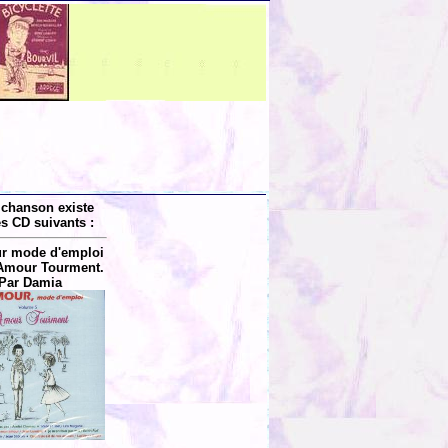
 chanson existe
es CD suivants :
r mode d'emploi
 Amour Tourment.
Par Damia