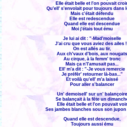
Elle était belle et l'on pouvait croir
Qu'ell' s'envolait pour toujours dans l
Mais c'était défendu
Elle est redescendue
Quand elle est descendue
Moi j'étais tout ému
Je lui ai dit : "-Mad'moiselle
J'ai cru que vous aviez des ailes 
On est allés au tir,
Aux ch'vaux d'bois, aux nougat
Au cirque, à la femm' tronc
Mais ça n'l'amusait pas...
Ell' m'a dit : "-Je vous remercie
Je préfèr' retourner là-bas..."
Et voilà qu'ell' m'a laissé
Pour aller s'balancer
Un' demoisell' sur un' balançoir
Se balançait à la fête un dimanch
Elle était belle et l'on pouvait voi
Ses jambes blanches sous son jupon n
Quand elle est descendue,
Toujours aussi ému