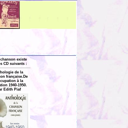
 chanson existe
es CD suivants :
hologie de la
on française.De
ccupation à la
ation 1940-1950.
r Edith Piaf