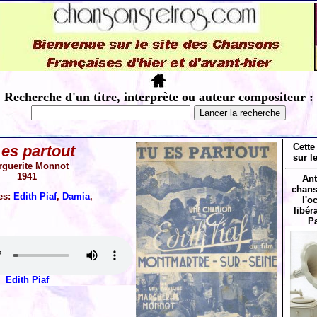
Recherche d'un titre, interprète ou auteur compositeur :
Cette
 es partout
sur l
rguerite Monnot
1941
Ant
chans
tes:
Edith Piaf
,
Damia
,
l'o
libér
Pa
Edith Piaf