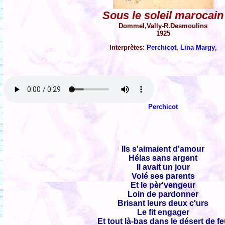
Sous le soleil marocain
Dommel,Vally-R.Desmoulins
1925
Interprètes:
Perchicot
,
Lina Margy
,
Perchicot
Ils s'aimaient d'amour
Hélas sans argent
Il avait un jour
Volé ses parents
Et le pèr'vengeur
Loin de pardonner
Brisant leurs deux c'urs
Le fit engager
Et tout là-bas dans le désert de f