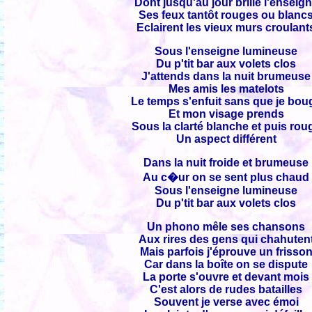
Dont jusqu'au jour brille l'enseig
Ses feux tantôt rouges ou blanc
Eclairent les vieux murs croulant
Sous l'enseigne lumineuse
Du p'tit bar aux volets clos
J'attends dans la nuit brumeuse
Mes amis les matelots
Le temps s'enfuit sans que je bou
Et mon visage prends
Sous la clarté blanche et puis rou
Un aspect différent
Dans la nuit froide et brumeuse
Au c�ur on se sent plus chaud
Sous l'enseigne lumineuse
Du p'tit bar aux volets clos
Un phono mêle ses chansons
Aux rires des gens qui chahuten
Mais parfois j'éprouve un frisso
Car dans la boîte on se dispute
La porte s'ouvre et devant mois
C'est alors de rudes batailles
Souvent je verse avec émoi