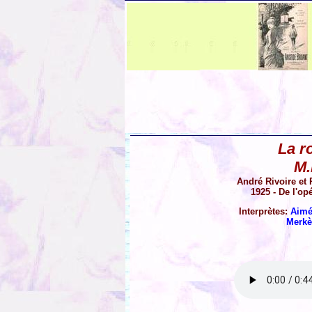
La r
M.
André Rivoire et 
1925 - De l'op
Interprètes:
Aimé
Merkè