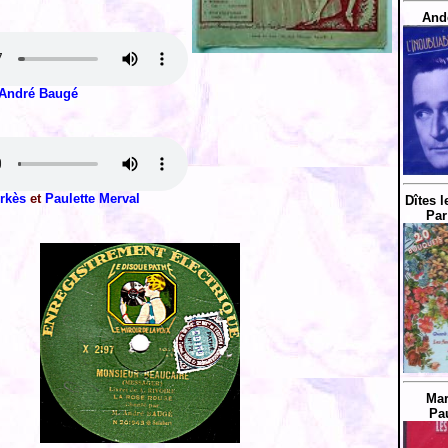
And
André Baugé
rkès
et
Paulette Merval
Dîtes l
Par
Mar
Pau