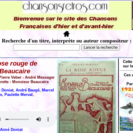
Recherche d'un titre, interprète ou auteur compositeur :
Cette
ose rouge de
sur l
Beaucaire
Ces 
Pierre Veber - André Messager
érette : Monsieur Beaucaire
Par
 Doniat
,
André Baugé
,
Marcel
s
,
Paulette Merval
,
Aimé Doniat