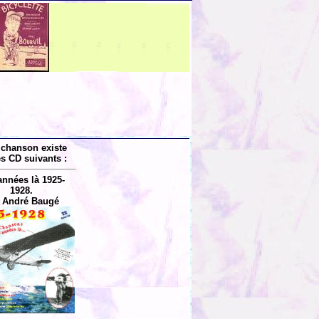
 chanson existe
es CD suivants :
années là 1925-
1928.
 André Baugé