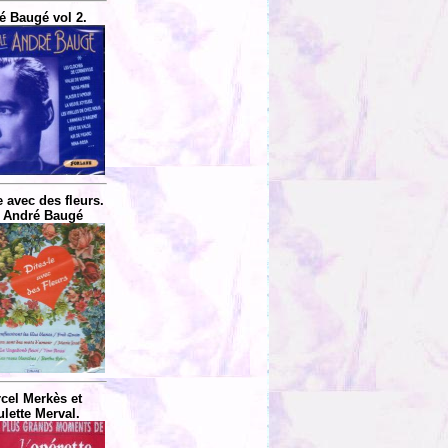
é Baugé vol 2.
e avec des fleurs.
 André Baugé
cel Merkès et
lette Merval.