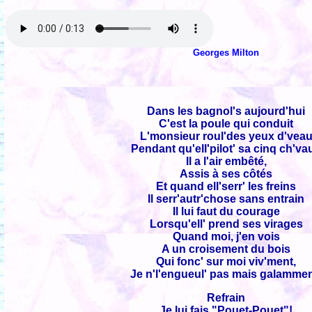
Georges Milton
Dans les bagnol's aujourd'hui
C'est la poule qui conduit
L'monsieur roul'des yeux d'vea
Pendant qu'ell'pilot' sa cinq ch'va
Il a l'air embêté,
Assis à ses côtés
Et quand ell'serr' les freins
Il serr'autr'chose sans entrain
Il lui faut du courage
Lorsqu'ell' prend ses virages
Quand moi, j'en vois
A un croisement du bois
Qui fonc' sur moi viv'ment,
Je n'l'engueul' pas mais galammen
Refrain
Je lui fais "Pouet-Pouet"!