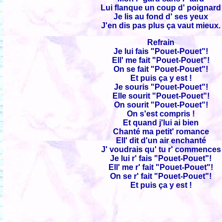
Lui flanque un coup d' poignard
Je lis au fond d' ses yeux
J'en dis pas plus ça vaut mieux.
Refrain
Je lui fais "Pouet-Pouet"!
Ell' me fait "Pouet-Pouet"!
On se fait "Pouet-Pouet"!
Et puis ça y est !
Je souris "Pouet-Pouet"!
Elle sourit "Pouet-Pouet"!
On sourit "Pouet-Pouet"!
On s'est compris !
Et quand j'lui ai bien
Chanté ma petit' romance
Ell' dit d'un air enchanté
J' voudrais qu' tu r' commences
Je lui r' fais "Pouet-Pouet"!
Ell' me r' fait "Pouet-Pouet"!
On se r' fait "Pouet-Pouet"!
Et puis ça y est !