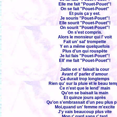
Elle me fait "Pouet-Pouet"!
On se fait "Pouet-Pouet"
Et puis ça y est.
Je souris "Pouet-Pouet"!
Elle sourit "Pouet-Pouet"!
On sourit "Pouet-Pouet"!
On s'est compris.
Alors le monsieur qui l' voit
Fait un' sal' trompette
Y en a même quelquefois
Plus d'un qui rouspète
Je lui fais "Pouet-Pouet"!
Ell' me fait "Pouet-Pouet"!
Jadis on s' faisait la cour
Avant d' parler d'amour
Ça durait trop longtemps
Rien qu' sur la pluie et le beau te
Ce n'est que le lend' main
Qu'on se baisait la main
Et quinze jours après
Qu'on s'embrassait d'un peu plus p
Moi,quand un' femme m'excite
J'y vais beaucoup plus vite
Mon r' gard sans r' tard