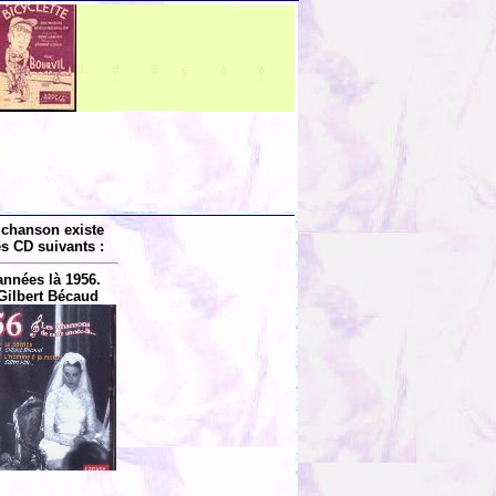
 chanson existe
es CD suivants :
années là 1956.
Gilbert Bécaud