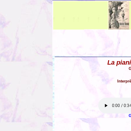
La pian
G
Interpr
G