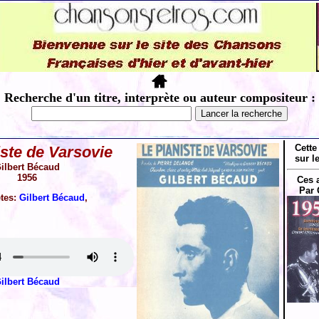
Recherche d'un titre, interprète ou auteur compositeur :
Cette
iste de Varsovie
sur l
ilbert Bécaud
1956
Ces 
Par 
ètes:
Gilbert Bécaud
,
ilbert Bécaud