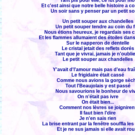
Tant pis pour elle, ce fut pour mo
Et c'est ainsi que notre belle histoire a
Un soir sans y penser par un petit s
Un petit souper aux chandelles
Un petit souper tendre au coin du 
Nous étions heureux, je regardais ses 
Et les flammes allumaient des étoiles dan
Sur le napperon de dentelle
Le cristal jetait des reflets dorés
Tant que je vivrai, jamais je n'oublie
Le petit souper aux chandelles
Y'avait d'l'amour mais pas d'eau fra
Le frigidaire était cassé
Comme nous avions la gorge sèc
Tout l'Beaujolais y est passé
Nous savourions le bonheur de vi
On n'était pas ivre
On était bien...
Comment nos lèvres se joigniren
Il faut bien l'dire
Je n'en sais rien
La brise entrant par la fenêtre souffla le
Et je ne sus jamais si elle avait rou