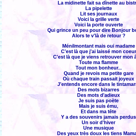
La midinette fait sa dînette au bist
La pipelette
Lit ses journaux
Voici la grille verte
Voici la porte ouverte
Qui grince un peu pour dire Bonjour b
Alors te v'là de retour ?
Ménilmontant mais oui madame
C'est là que j'ai laissé mon coeu
C'est là que je viens retrouver mon
Toute ma flamme
Tout mon bonheur...
Quand je revois ma petite gare
Où chaque train passait joyeux
J'entends encore dans le tintamar
Des mots bizarres
Des mots d'adieux
Je suis pas poète
Mais je suis ému,
Et dans ma tête
Y a des souvenirs jamais perdu
Un soir d'hiver
Une musique
Des yeux très doux les tiens Mam