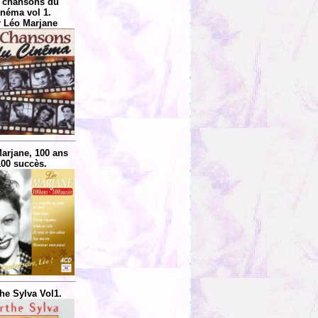
 chansons du
inéma vol 1.
 Léo Marjane
arjane, 100 ans
100 succès.
he Sylva Vol1.