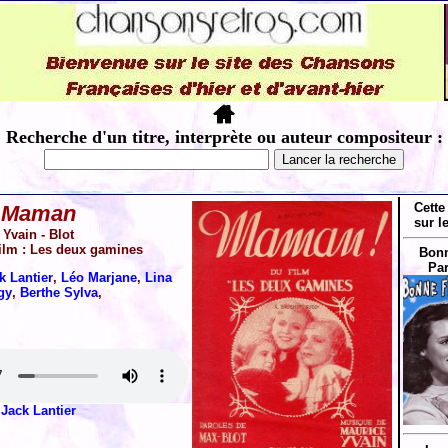
Recherche d'un titre, interprète ou auteur compositeur :
Cette
Maman
sur l
Yvain - Blot
film : Les deux gamines
Bonn
Par
k Lantier
,
Léo Marjane
,
Lina
gy
,
Berthe Sylva
,
Jack Lantier