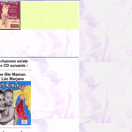
 chanson existe
es CD suivants :
e fête Maman.
 Léo Marjane