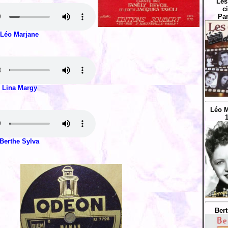
Les
c
Par
Léo Marjane
Lina Margy
Léo M
Berthe Sylva
Bert