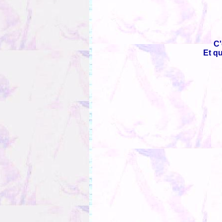
C'
Et q