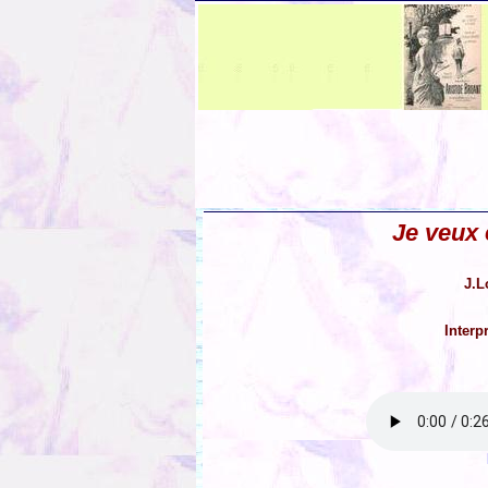
Je veux 
J.L
Interp