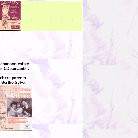
 chanson existe
es CD suivants :
chers parents.
 Berthe Sylva