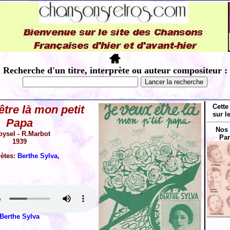
Recherche d'un titre, interprète ou auteur compositeur :
Cette
être là mon petit
sur l
Papa
Nos 
oysel - R.Marbot
Par
1939
rètes:
Berthe Sylva
,
Berthe Sylva