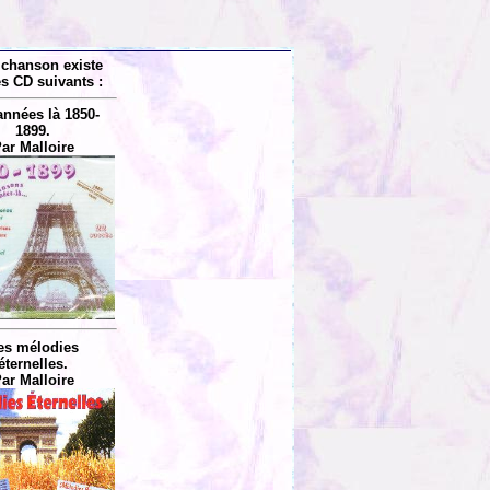
 chanson existe
es CD suivants :
années là 1850-
1899.
ar Malloire
es mélodies
éternelles.
ar Malloire