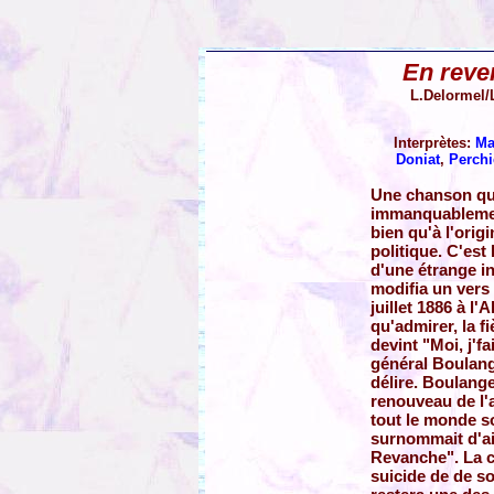
En reve
L.Delormel/
Interprètes:
Ma
Doniat
,
Perchi
Une chanson qui
immanquablemen
bien qu'à l'origi
politique. C'est
d'une étrange in
modifia un vers 
juillet 1886 à l'A
qu'admirer, la f
devint "Moi, j'f
général Boulange
délire. Boulange
renouveau de l'
tout le monde so
surnommait d'ai
Revanche". La 
suicide de de s