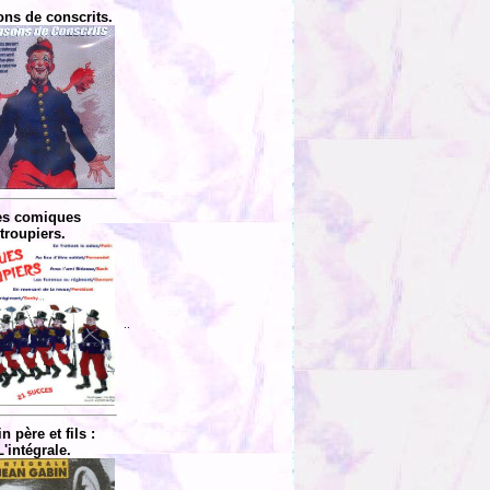
ns de conscrits.
es comiques
troupiers.
..
n père et fils :
L'intégrale.