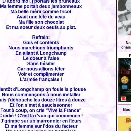
D'abord moi, j'portais les pruneaux
Ma femme portait deux jambonneaux
Ma belle-mère comme fricot
Avait une tête de veau
Ma fille son chocolat
Et ma soeur deux oeufs au plat.
Refrain:
Gais et contents
No
chans
Nous marchions triomphants
En allant à Longchamp
P
Le coeur à l'aise
Sans hésiter
Car nous allions fêter
Voir et complimenter
L'armée française !
ientôt d'Longchamp on foule la p'louse
Nous commençons à nous installer
uis j'débouche les douze litres à douze
Et l'on s'met à saucissonner
Bour
Tout à coup, on crie "Vive la France"
Crédié ! C'est la r'vue qui commence !
J'grimpe sur un marronnier en fleurs
Et ma femme sur l'dos du facteur