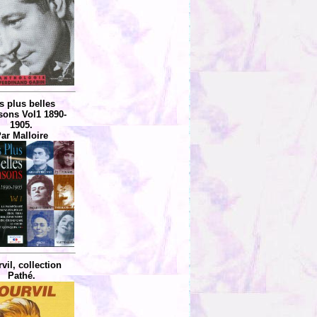
s plus belles
ons Vol1 1890-
1905.
ar Malloire
vil, collection
Pathé.