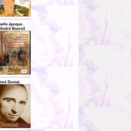
belle époque .
 André Bourvil
imé Doniat.