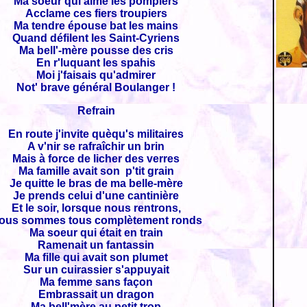
Ma soeur qui aime les pompiers
Acclame ces fiers troupiers
Ma tendre épouse bat les mains
Quand défilent les Saint-Cyriens
Ma bell'-mère pousse des cris
En r'luquant les spahis
Moi j'faisais qu'admirer
Not' brave général Boulanger !
Refrain
En route j'invite quèqu's militaires
A v'nir se rafraîchir un brin
Mais à force de licher des verres
Ma famille avait son p'tit grain
Je quitte le bras de ma belle-mère
Je prends celui d'une cantinière
Et le soir, lorsque nous rentrons,
ous sommes tous complètement ronds
Ma soeur qui était en train
Ramenait un fantassin
Ma fille qui avait son plumet
Sur un cuirassier s'appuyait
Ma femme sans façon
Embrassait un dragon
Ma bell'mère au petit trop