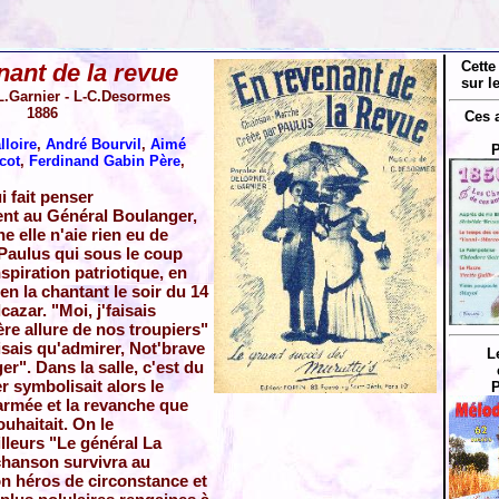
Cette
nant de la revue
sur l
L.Garnier - L-C.Desormes
1886
Ces 
lloire
,
André Bourvil
,
Aimé
P
cot
,
Ferdinand Gabin Père
,
 fait penser
t au Général Boulanger,
ne elle n'aie rien eu de
 Paulus qui sous le coup
spiration patriotique, en
en la chantant le soir du 14
lcazar. "Moi, j'faisais
ière allure de nos troupiers"
aisais qu'admirer, Not'brave
L
r". Dans la salle, c'est du
r symbolisait alors le
P
armée et la revanche que
uhaitait. On le
lleurs "Le général La
chanson survivra au
on héros de circonstance et