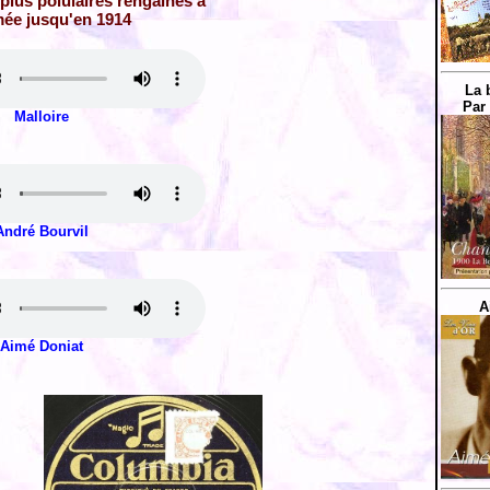
plus polulaires rengaines à
rmée jusqu'en 1914
La 
Par
Malloire
André Bourvil
A
Aimé Doniat