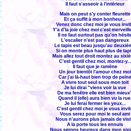
Il faut s'asseoir à l'intérieur
Mais on peut s'y conter fleurette
Et ça suffit à mon bonheur...
Venez donc chez moi je vous invi
Y'a d'la joie chez moi c'est merveill
Il ne faut surtout pas qu'on hésit
L'escalier n'est pas dangereux
Le tapis est beau jusqu'au deuxiè
Si on monte plus haut plus de tap
Mais allez tout droit montez au six
C'est gentil chez moi, montez-y...
Il faut que je ramène
Un jour bientôt l'amour chez moi
Car j'ai là-haut bien trop de pein
A vivre tout seul sous mon toit
Je lui dirai "viens voir la vue
De ma fenêtre elle est bien mieux
Quand il (elle) aura bien vu la rue
Je lui ferai fermer les yeux...
C'est gentil chez moi je vous invi
Vous serez pour moi le seul ami
Nous n'aurons plus jamais de visi
A la porte tous les ennuis
Nous serons heureux dans mon six