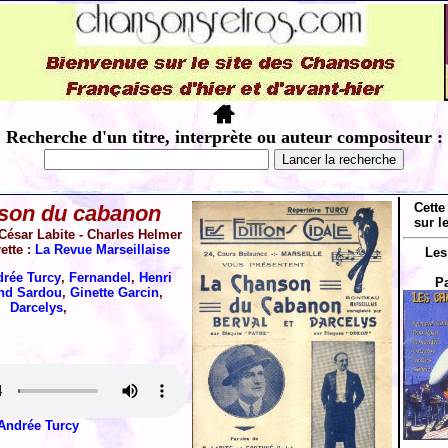
Recherche d'un titre, interprète ou auteur compositeur :
Cette
son du cabanon
sur l
César Labite - Charles Helmer
ette :
La Revue Marseillaise
Les
rée Turcy
,
Fernandel
,
Henri
Pa
nd Sardou
,
Ginette Garcin
,
Darcelys
,
Andrée Turcy