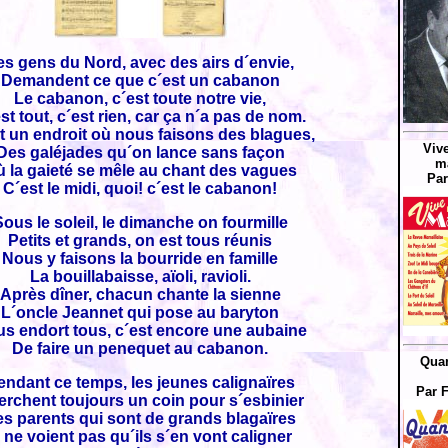
es gens du Nord, avec des airs d´envie,
Demandent ce que c´est un cabanon
Le cabanon, c´est toute notre vie,
st tout, c´est rien, car ça n´a pas de nom.
t un endroit où nous faisons des blagues,
Vive
Des galéjades qu´on lance sans façon
ma
 la gaieté se mêle au chant des vagues
Par
C´est le midi, quoi! c´est le cabanon!
ous le soleil, le dimanche on fourmille
Petits et grands, on est tous réunis
Nous y faisons la bourride en famille
La bouillabaisse, aïoli, ravioli.
Après dîner, chacun chante la sienne
L´oncle Jeannet qui pose au baryton
s endort tous, c´est encore une aubaine
De faire un penequet au cabanon.
Quan
endant ce temps, les jeunes calignaïres
Par 
rchent toujours un coin pour s´esbinier
es parents qui sont de grands blagaïres
 ne voient pas qu´ils s´en vont caligner