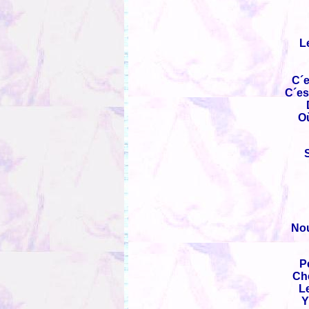
L
C´e
C´es
Où
S
Nou
P
Che
L
Y