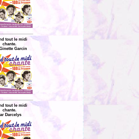
d tout le midi
chante.
Ginette Garcin
d tout le midi
chante.
ar Darcelys