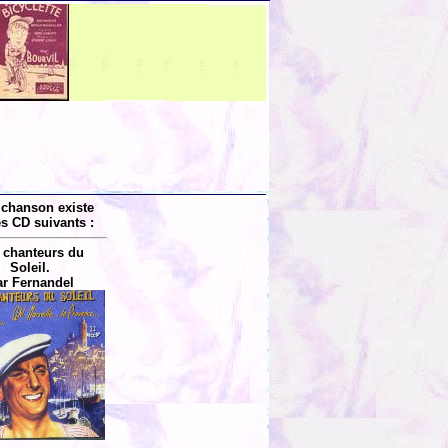
 chanson existe
es CD suivants :
 chanteurs du
Soleil.
r Fernandel