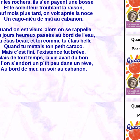
r les rochers, ils s´en payent une bosse
Et le soleil leur troublant la raison,
uf mois plus tard, on voit après la noce
Un cago-niéu de maï au cabanon.
uand on est vieux, alors on se rappelle
 jours heureux passés au bord de l´eau,
Quan
u étais beau, et toi comme tu étais belle
Quand tu mettais ton petit caraco.
Par 
Mais c´est fini, l´existence fut brève,
Mais de tout temps, la vie avait du bon,
 l´on s´endort un p´tit peu dans un rêve,
Au bord de mer, un soir au cabanon.
Quan
P