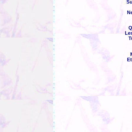
Su
Ne
Q
Les
T
Et