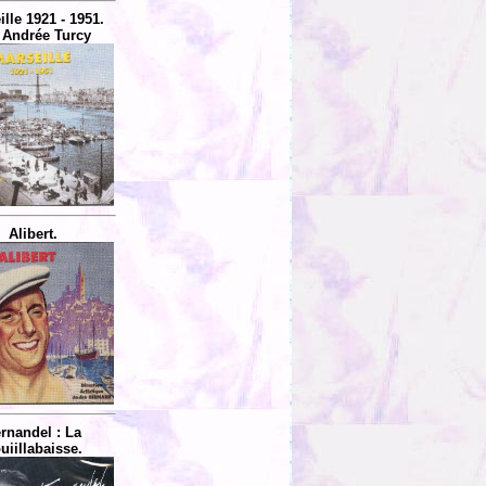
lle 1921 - 1951.
 Andrée Turcy
Alibert.
rnandel : La
uiillabaisse.