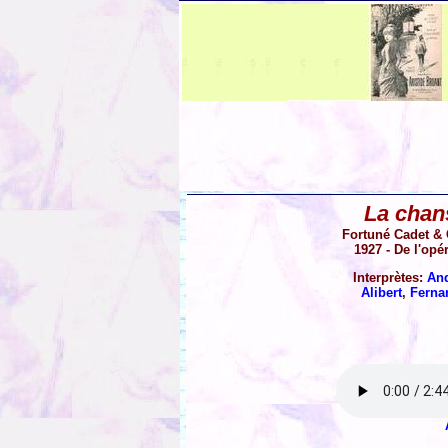
La chan
Fortuné Cadet & 
1927 - De l'opér
Interprètes:
And
Alibert
,
Ferna