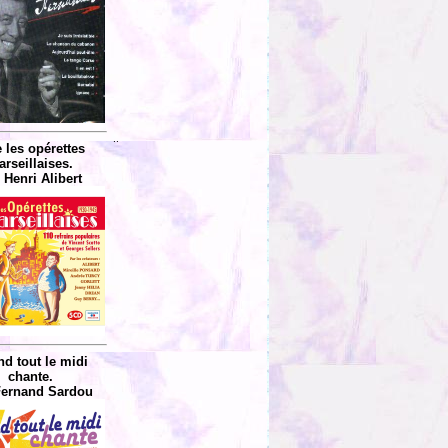
..
 les opérettes
rseillaises.
 Henri Alibert
d tout le midi
chante.
Fernand Sardou