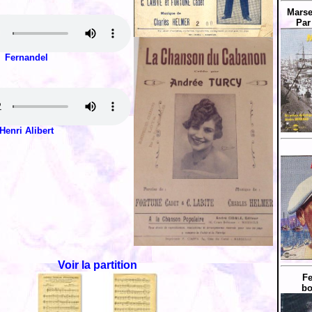
Marsei
Par
Fernandel
Henri Alibert
Voir la partition
Fe
bo