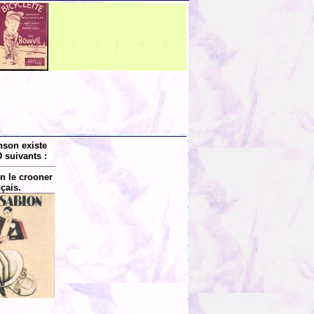
nson existe
 suivants :
n le crooner
nçais.