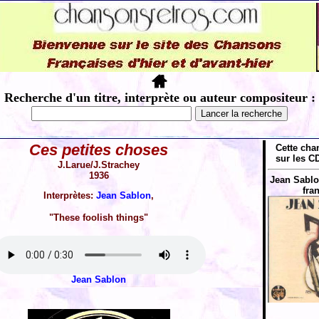
Recherche d'un titre, interprète ou auteur compositeur :
Ces petites choses
Cette cha
sur les CD
J.Larue/J.Strachey
1936
Jean Sablo
fra
Interprètes:
Jean Sablon
,
"These foolish things"
Jean Sablon