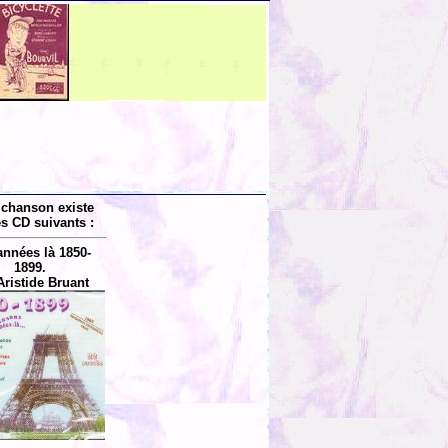
 chanson existe
es CD suivants :
années là 1850-
1899.
Aristide Bruant