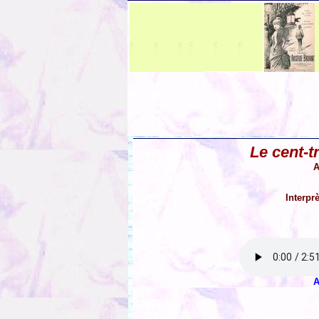
Le cent-t
A
Interpr
A