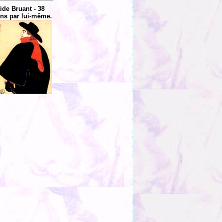
tide Bruant - 38
ns par lui-même.