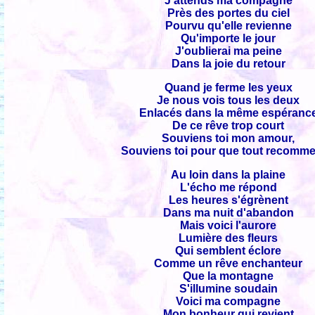
J'attends ma compagne
Près des portes du ciel
Pourvu qu'elle revienne
Qu'importe le jour
J'oublierai ma peine
Dans la joie du retour
Quand je ferme les yeux
Je nous vois tous les deux
Enlacés dans la même espéranc
De ce rêve trop court
Souviens toi mon amour,
Souviens toi pour que tout recomm
Au loin dans la plaine
L'écho me répond
Les heures s'égrènent
Dans ma nuit d'abandon
Mais voici l'aurore
Lumière des fleurs
Qui semblent éclore
Comme un rêve enchanteur
Que la montagne
S'illumine soudain
Voici ma compagne
Mon bonheur qui revient