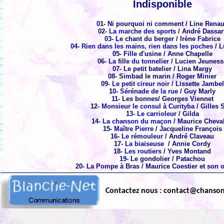
Indisponible
01- Ni pourquoi ni comment / Line Rena
02-
La marche des sports
/ André Dassar
03- Le chant du berger / Irène Fabrice
04-
Rien dans les mains, rien dans les poches
/ L
05- Fille d'usine / Anne Chapelle
06-
La fille du tonnelier
/ Lucien Jeuness
07- Le petit batelier / Lina Margy
08- Simbad le marin / Roger Minier
09-
Le petit cireur noir
/ Lissette Jambel
10-
Sérénade de la rue
/ Guy Marly
11- Les bonnes/ Georges Viennet
12-
Monsieur le consul à Curityba
/ Gilles 
13-
Le carrioleur
/ Gilda
14-
La chanson du maçon
/ Maurice Cheval
15-
Maître Pierre
/ Jacqueline François
16-
Le rémouleur
/ André Claveau
17-
La biaiseuse
/ Annie Cordy
18-
Les routiers
/ Yves Montand
19- Le gondolier / Patachou
20- La Pompe à Bras / Maurice Coestier et son 
Contactez nous : contact@chanso