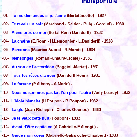
Indisponible
-01-
Tu me demandes si je t'aime
(Bertet-Scotto) - 1927
-02-
Te revoir un soir
(Marchand - Seider - Puig - Gordini) - 1930
-03-
Viens près de moi
(Bertal-Ronn-Daniderff) - 1932
-04-
La chaîne
(E.Ronn - H.Lemonnier - L.Daniderff) - 1928
-05-
Personne
(Maurice Aubret - R.Moretti) - 1934
-06-
Mensonges
(Romani-Chaura-Cidale) - 1931
-07-
Au son de l'accordéon
(Poggioli-Meriat) - 1931
-08-
Tous les rêves d'amour
(Daniderff-Ronn) - 1931
-09-
La fortune
(P.Alberty - A.Mario) -
-10-
Nous ne sommes pas fait l'un pour l'autre
(Verly-Leardy) - 1932
-11-
L'idole blanche
(H.Poupon - B.Poupon) - 1932
-12-
La glu
(Jean Richepin - Charles Gounod) - 1883
-13-
Je te veux cette nuit
(Poupon) - 1933
-14-
Avant d'être capitaine
(A.Gabriello-F.Alongi ) -
-15-
Garde mon coeur
(Gabriello-Gabaroche-Chaubert) - 1933