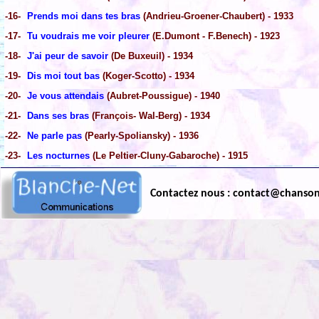
-16-
Prends moi dans tes bras
(Andrieu-Groener-Chaubert) - 1933
-17-
Tu voudrais me voir pleurer
(E.Dumont - F.Benech) - 1923
-18-
J'ai peur de savoir
(De Buxeuil) - 1934
-19-
Dis moi tout bas
(Koger-Scotto) - 1934
-20-
Je vous attendais
(Aubret-Poussigue) - 1940
-21-
Dans ses bras
(François- Wal-Berg) - 1934
-22-
Ne parle pas
(Pearly-Spoliansky) - 1936
-23-
Les nocturnes
(Le Peltier-Cluny-Gabaroche) - 1915
Contactez nous : contact@chanso