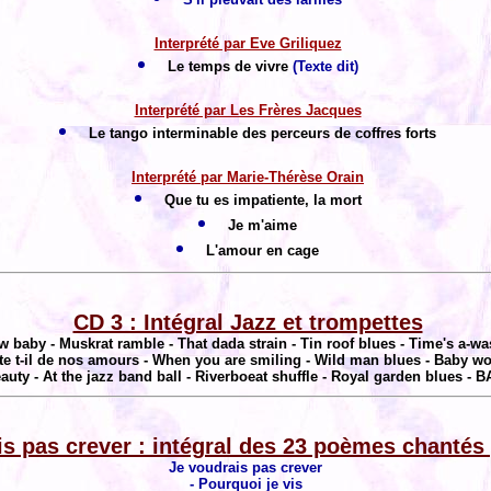
Interprété par Eve Griliquez
Le temps de vivre
(Texte dit)
Interprété par Les Frères Jacques
Le tango interminable des perceurs de coffres forts
Interprété par Marie-Thérèse Orain
Que tu es impatiente, la mort
Je m'aime
L'amour en cage
CD 3 : Intégral Jazz et trompettes
w baby - Muskrat ramble - That dada strain - Tin roof blues - Time's a-w
ste t-il de nos amours - When you are smiling - Wild man blues - Baby 
eauty - At the jazz band ball - Riverboeat shuffle - Royal garden blues - 
is pas crever : intégral des 23 poèmes chantés
Je voudrais pas crever
- Pourquoi je vis