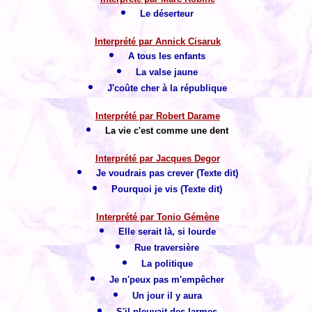
Le déserteur
Interprété par Annick Cisaruk
A tous les enfants
La valse jaune
J'coûte cher à la république
Interprété par Robert Darame
La vie c'est comme une dent
Interprété par Jacques Degor
Je voudrais pas crever (Texte dit)
Pourquoi je vis (Texte dit)
Interprété par Tonio Gémène
Elle serait là, si lourde
Rue traversière
La politique
Je n'peux pas m'empêcher
Un jour il y aura
S'il pleuvait des larmes