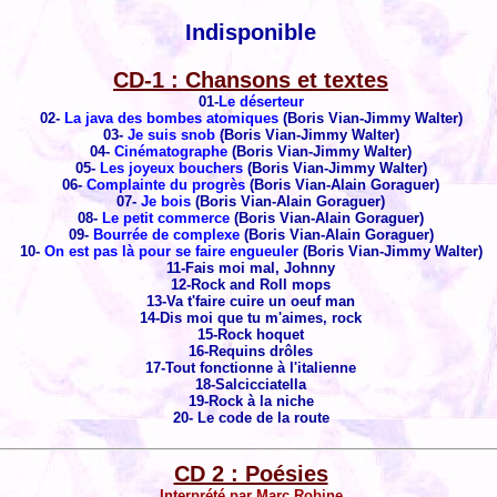
Indisponible
CD-1 : Chansons et textes
01-
Le déserteur
02-
La java des bombes atomiques
(Boris Vian-Jimmy Walter)
03-
Je suis snob
(Boris Vian-Jimmy Walter)
04-
Cinématographe
(Boris Vian-Jimmy Walter)
05-
Les joyeux bouchers
(Boris Vian-Jimmy Walter)
06-
Complainte du progrès
(Boris Vian-Alain Goraguer)
07-
Je bois
(Boris Vian-Alain Goraguer)
08-
Le petit commerce
(Boris Vian-Alain Goraguer)
09-
Bourrée de complexe
(Boris Vian-Alain Goraguer)
10-
On est pas là pour se faire engueuler
(Boris Vian-Jimmy Walter)
11-Fais moi mal, Johnny
12-Rock and Roll mops
13-Va t'faire cuire un oeuf man
14-Dis moi que tu m'aimes, rock
15-Rock hoquet
16-Requins drôles
17-Tout fonctionne à l'italienne
18-Salcicciatella
19-Rock à la niche
20- Le code de la route
CD 2 : Poésies
Interprété par Marc Robine