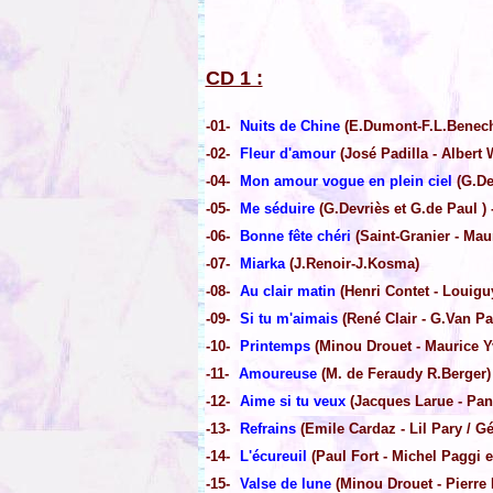
CD 1 :
-01-
Nuits de Chine
(E.Dumont-F.L.Benech
-02-
Fleur d'amour
(José Padilla - Albert 
-04-
Mon amour vogue en plein ciel
(G.De
-05-
Me séduire
(G.Devriès et G.de Paul ) 
-06-
Bonne fête chéri
(Saint-Granier - Mau
-07-
Miarka
(J.Renoir-J.Kosma)
-08-
Au clair matin
(Henri Contet - Louigu
-09-
Si tu m'aimais
(René Clair - G.Van P
-10-
Printemps
(Minou Drouet - Maurice Yv
-11-
Amoureuse
(M. de Feraudy R.Berger) 
-12-
Aime si tu veux
(Jacques Larue - Panz
-13-
Refrains
(Emile Cardaz - Lil Pary / 
-14-
L'écureuil
(Paul Fort - Michel Paggi e
-15-
Valse de lune
(Minou Drouet - Pierre 