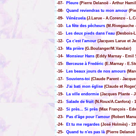
-07-
Pleure
(Pierre Delanoë - Arthur Hami
-08-
Quand reviendras tu mon amour
(Pie
-09-
Vénézuela
(J.Larue - A.Corenzo - L.C
-10-
La fête des pêcheurs
(M.Rivegauche 
-11-
Les deux pieds dans l'eau
(Desbois-L
-12-
Ça c'est l'amour
(Jacques Larue et Jea
-13-
Ma prière
(G.Boulanger/M.Vandair)
-14-
Monsieur Hans
(Eddy Marnay - Emil S
-15-
Berceuse à Fredéric
(E.Marnay - E.Ste
-16-
Les beaux jours de nos amours
(Marc
-17-
Souviens-toi
(Claude Parent - Jacque
-18-
J'ai bati mon église
(Claude et Roger)
-19-
La ville endormie
(Jacques Plante - J
-21-
Salade de fruit
(N.Roux/A.Canfora) - 
-22-
Si près... Si près
(Max François - Edw
-23-
Pas d'âge pour l'amour
(Robert Manue
-24-
Et tu me regardes
(José Holmès) - 19
-25-
Quand tu n'es pas là
(Pierre Delanoë 