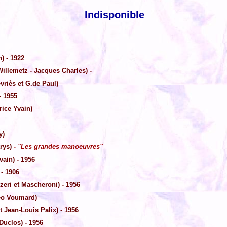
Indisponible
) - 1922
Willemetz - Jacques Charles) -
vriès et G.de Paul)
- 1955
rice Yvain)
y)
arys)
- "Les grandes manoeuvres"
ain) - 1956
- 1906
eri et Mascheroni) - 1956
Géo Voumard)
t Jean-Louis Palix) - 1956
Duclos) - 1956