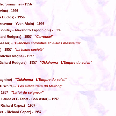
ec Siniavine) - 1956
vine) - 1956
e Duclos) - 1956
navour - Yvon Alain) - 1956
onifay - Alexandro Cigognigni) - 1956
hard Rodgers) - 1957
- "Carrousel"
Loesser)
- "Blanches colombes et vilains messieurs"
) - 1957
- "La haute société"
 Michel Magne) - 1957
ichard Rodgers) - 1957
- "Oklahoma - L'Empire du soleil"
vagnino)
- "Oklahoma - L'Empire du soleil"
 D.White)
- "Les aventuriers du Mékong"
 1957
- "La loi du seigneur"
 Laude et G.Tabet - Bob Astor) - 1957
 Richard Capez) - 1957
z - Richard Capez) - 1957