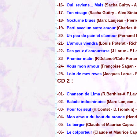
-16-
Oui, reviens... Mais
(Sacha Guitry - Al
-17-
Ton visage
(Sacha Guitry - Alec Sinia
-18-
Nocturne blues
(Marc Lanjean - Pierr
-19-
Parti avec un autre amour
(Charles Az
-20-
Un peu de pain et d'amour
(Fernand B
-21-
L'amour viendra
(Louis Poterat - Ric
-22-
Des yeux d'amoureuse
(J.Larue - F.
-23-
Premier matin
(P.Delanoë/Cole Porter
-24-
Vous mon amour
(Françoise Sagan -
-25-
Loin de mes reves
(Jacques Larue - R
CD 2 :
-01-
Chanson de Lima
(R.Berthier-A.F.La
-02-
Balade indochinoise
(Marc Lanjean -
-03-
Pour toi seul
(H.Contet - D.Tiomkin) -
-04-
Mon amour du bout du monde
(Henri
-05-
Le berger
(Claude et Maurice Capez -
-06-
Le colporteur
(Claude et Maurice Cape