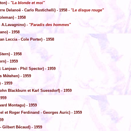
lton)
- "La blonde et moi"
rre Delanoë - Carlo Rustichelli) - 1958
- "Le disque rouge"
oleman) - 1958
- A.Lavagnino)
- "Paradis des hommes"
ano) - 1958
n Leccia - Cole Porter) - 1958
tern) - 1958
rn) - 1959
 Lanjean - Phil Spector) - 1959
s Métehen) - 1959
 - 1959
ohn Blackburn et Karl Suessdorf) - 1959
1959
ard Montagu) - 1959
l et Roger Ferdinand - Georges Auric) - 1959
59
- Gilbert Bécaud) - 1959