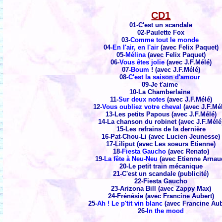
CD1
01-C'est un scandale
02-Paulette Fox
03-
Comme tout le monde
04-
En l'air, en l'air
(avec Felix Paquet)
05-
Mélina
(avec Felix Paquet)
06-
Vous êtes jolie
(avec J.F.Mélé)
07-
Boum
! (avec J.F.Mélé)
08-
C'est la saison d'amour
09-Je t'aime
10-La Chamberlaine
11-
Sur deux notes
(avec J.F.Mélé)
12-
Vous oubliez votre cheval
(avec J.F.Mé
13-Les petits Papous (avec J.F.Mélé)
14-La chanson du robinet (avec J.F.Mélé
15-Les refrains de la dernière
16-Pat-Chou-Li (avec Lucien Jeunesse)
17-Liliput (avec Les soeurs Etienne)
18-
Fiesta Gaucho
(avec Renato)
19-
La fête à Neu-Neu
(avec Etienne Arnau
20-Le petit train mécanique
21-C'est un scandale (publicité)
22-Fiesta Gaucho
23-Arizona Bill (avec Zappy Max)
24-Frénésie (avec Francine Aubert)
25-
Ah ! Le p'tit vin blanc
(avec Francine Aub
26-
In the mood