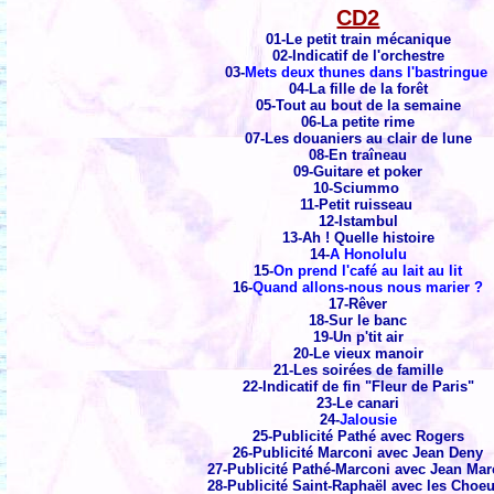
CD2
01-Le petit train mécanique
02-Indicatif de l'orchestre
03-
Mets deux thunes dans l'bastringue
04-La fille de la forêt
05-Tout au bout de la semaine
06-La petite rime
07-Les douaniers au clair de lune
08-En traîneau
09-Guitare et poker
10-Sciummo
11-Petit ruisseau
12-Istambul
13-Ah ! Quelle histoire
14-
A Honolulu
15-
On prend l'café au lait au lit
16-
Quand allons-nous nous marier ?
17-Rêver
18-Sur le banc
19-Un p'tit air
20-Le vieux manoir
21-Les soirées de famille
22-Indicatif de fin "Fleur de Paris"
23-Le canari
24-
Jalousie
25-Publicité Pathé avec Rogers
26-Publicité Marconi avec Jean Deny
27-Publicité Pathé-Marconi avec Jean Ma
28-Publicité Saint-Raphaël avec les Choe