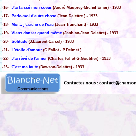
-16-
J'ai laissé mon coeur
(André Mauprey-Michel Emer) - 1933
-17-
Parle-moi d'autre chose
(Jean Delettre ) - 1933
-18-
Moi... j'crache de l'eau
(Jean Tranchant) - 1933
-19-
Viens danser quand même
(Janblan-Jean Delettre) - 1933
-20-
Solitude
(J.Laurent-Carcel) - 1933
-21-
L'étoile d'amour
(C.Fallot - P.Delmet )
-22-
J'ai rêvé de t'aimer
(Charles Fallot-G.Goublier) - 1933
-23-
C'est ma faute
(Dawson-Delettre) - 1933
Contactez nous : contact@chanso