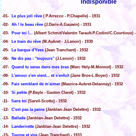
Indisponible
-01-
Le plus joli rêve
( P.Arrezzo - P.Chapelle) - 1931
-02-
Ah ! le beau rêve
(J.Daris-A.Gauwin) - 1931
-03-
Pour toi !...
(Albert Schmit/Valentin Tarault-P.Codini/C.Courtioux) 
-04-
Le train du rêve
(M.Aubret - J.Lenoir) - 1930
-05-
La barque d'Yves
(Jean Tranchant) - 1932
-06-
Ne dis pas : "toujours"
(J.Lenoir) - 1932
-07-
Quand tu seras dans mes bras
(Marc Hely-M.Monnot) - 1932
-08-
L'amour s'en vient... et s'enfuit
(Jane Bros-L.Boyer) - 1932
-09-
Fais semblant de m'aimer
(Maurice-Aubret-Delannay) - 1932
-10-
Si petite
(P.Bayle - Gaston Claret) - 1932
-11-
Sans toi
(Sarvil-Scotto) - 1932
-12-
C'est pas la peine
(Janblan-Jean Delettre) - 1932
-13-
Ballade
(Janblan-Jean Delettre) - 1932
-14-
Landerirette
(Janblan-Jean Delettre) - 1932
-15-
Tourne et vire
(Jean Tranchant) - 1933