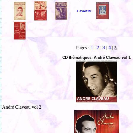
Y avait toi
Pages :
1
|
2
|
3
|
4
|
5
CD thèmatiques: André Claveau vol 1
André Claveau vol 2