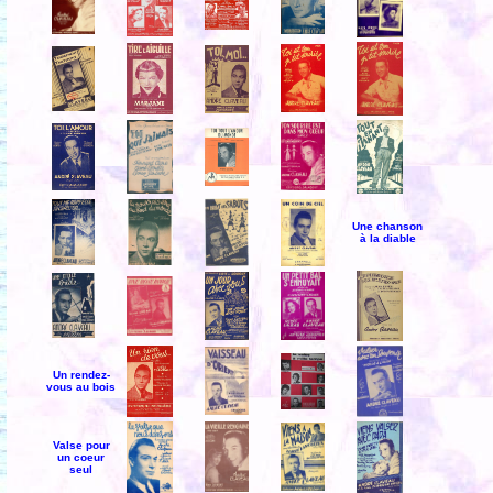
Une chanson
à la diable
Un rendez-
vous au bois
Valse pour
un coeur
seul