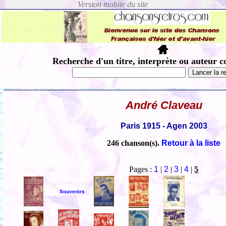
Recherche d'un titre, interprète ou auteur c
André Claveau
Paris 1915 - Agen 2003
246 chanson(s).
Retour à la liste
Pages :
1
|
2
|
3
|
4
|
5
Souvenirs