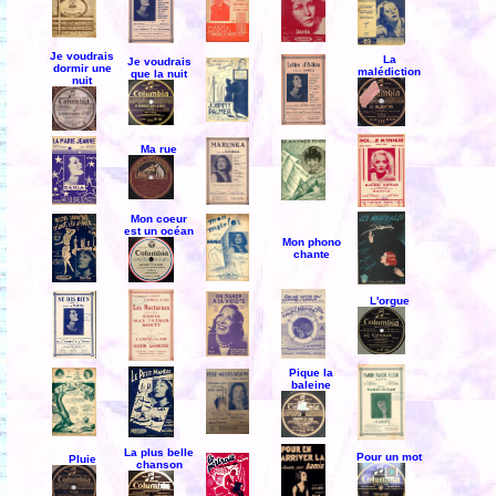
Je voudrais
La
Je voudrais
dormir une
malédiction
que la nuit
nuit
Ma rue
Mon coeur
est un océan
Mon phono
chante
L'orgue
Pique la
baleine
La plus belle
Pour un mot
Pluie
chanson