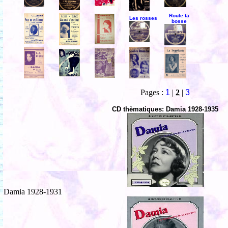
Roule ta
Les rosses
bosse
Pages :
1
|
2
|
3
CD thèmatiques: Damia 1928-1935
Damia 1928-1931