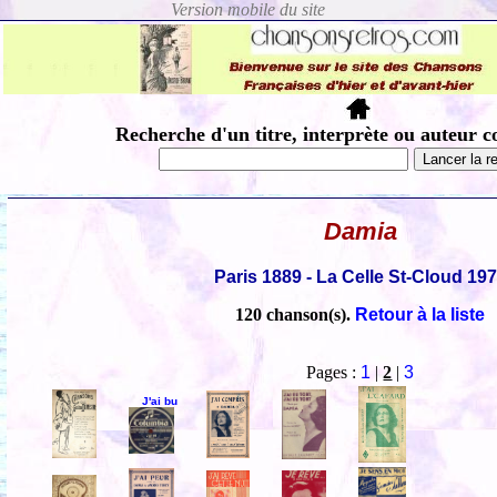
Recherche d'un titre, interprète ou auteur c
Damia
Paris 1889 - La Celle St-Cloud 19
120 chanson(s).
Retour à la liste
Pages :
1
|
2
|
3
J'ai bu