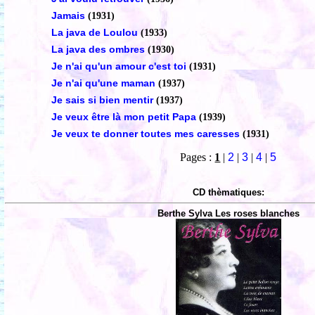
Jamais
(1931)
La java de Loulou
(1933)
La java des ombres
(1930)
Je n'ai qu'un amour c'est toi
(1931)
Je n'ai qu'une maman
(1937)
Je sais si bien mentir
(1937)
Je veux être là mon petit Papa
(1939)
Je veux te donner toutes mes caresses
(1931)
Pages :
1
|
2
|
3
|
4
|
5
CD thèmatiques:
Berthe Sylva Les roses blanches