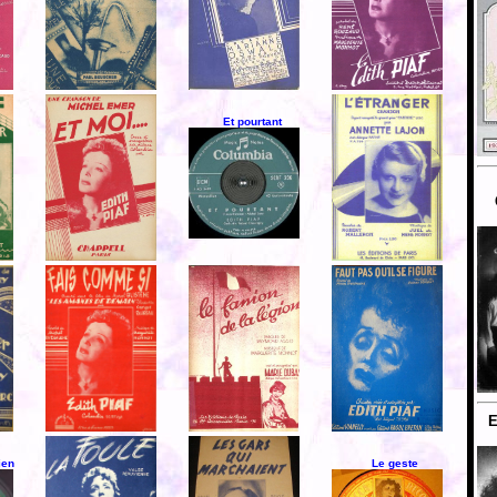
Et pourtant
E
ien
Le geste