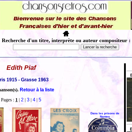
Recherche d'un titre, interprète ou auteur compositeur :
Edith Piaf
ris 1915 - Grasse 1963
hanson(s).
Retour à la liste
Pages :
1
|
2
|
3
|
4
|
5
Dans les prisons de
Nantes
E