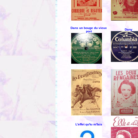
Dans un bouge du vieux
Dany
port
L'effet qu'tu m'fais