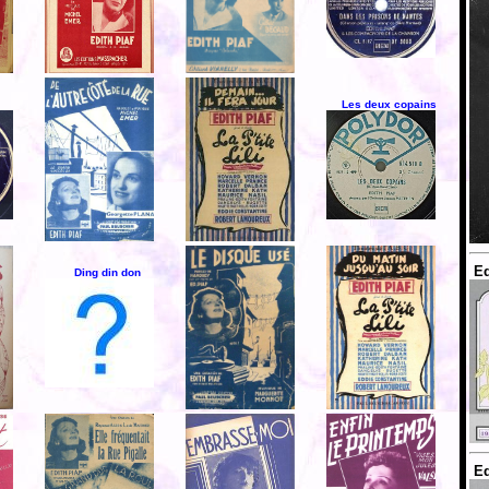
Les deux copains
Ed
Ding din don
Ed