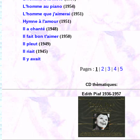
L'homme au piano
(1954)
L'homme que j'aimerai
(1951)
Hymne à l'amour
(1951)
Il a chanté
(1948)
Il fait bon t'aimer
(1950)
Il pleut
(1949)
Il riait
(1945)
Il y avait
Pages :
1
|
2
|
3
|
4
|
5
CD thèmatiques:
Edith Piaf 1936-1957