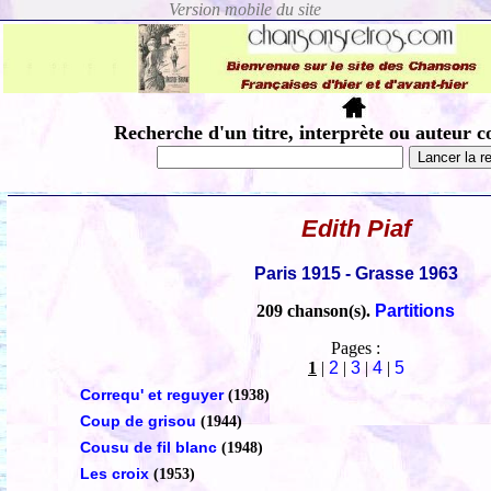
Recherche d'un titre, interprète ou auteur c
Edith Piaf
Paris 1915 - Grasse 1963
209 chanson(s).
Partitions
Pages :
1
|
2
|
3
|
4
|
5
Correqu' et reguyer
(1938)
Coup de grisou
(1944)
Cousu de fil blanc
(1948)
Les croix
(1953)