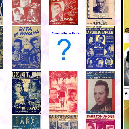
Ritournelle de Paris
e
x
An