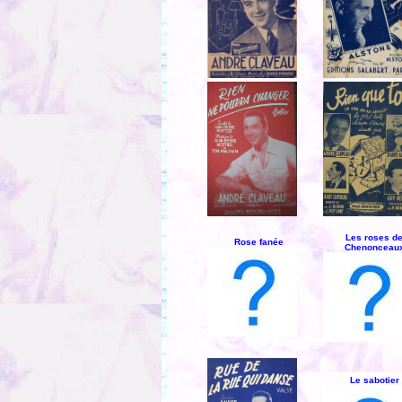
Les roses d
Rose fanée
Chenonceau
Le sabotier