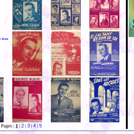
s bras
Pages :
1
|
2
|
3
|
4
|
5