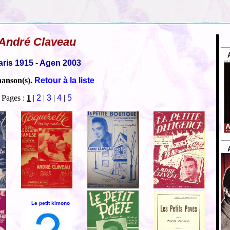
André Claveau
aris 1915 - Agen 2003
hanson(s).
Retour à la liste
Pages :
1
|
2
|
3
|
4
|
5
Le petit kimono