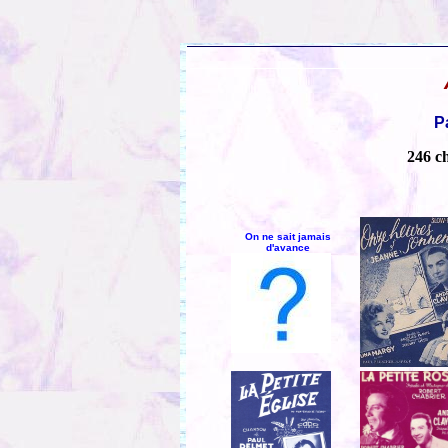
P
246 c
On ne sait jamais
d'avance