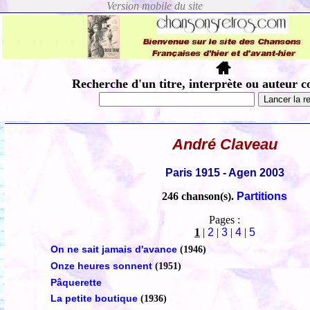
Recherche d'un titre, interprète ou auteur c
André Claveau
Paris 1915 - Agen 2003
246 chanson(s).
Partitions
Pages :
1
|
2
|
3
|
4
|
5
On ne sait jamais d'avance
(1946)
Onze heures sonnent
(1951)
Pâquerette
La petite boutique
(1936)