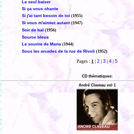
Le seul baiser
Si ça vous chante
Si j'ai tant besoin de toi
(1955)
Si vous m'aimiez autant
(1947)
Soir de bal
(1956)
Source bleue
Le sourire de Maria
(1944)
Sous les arcades de la rue de Rivoli
(1952)
Pages :
1
|
2
|
3
|
4
|
5
CD thèmatiques:
André Claveau vol 1